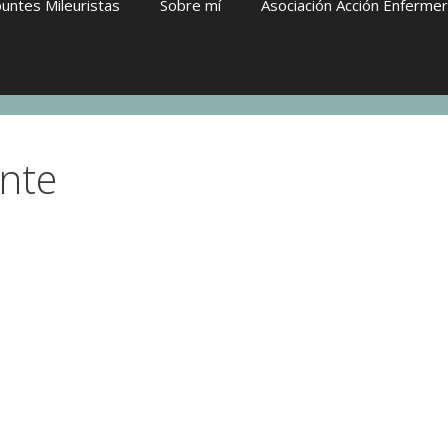
untes Mileuristas
Sobre mí
Asociación Acción Enferme
ente