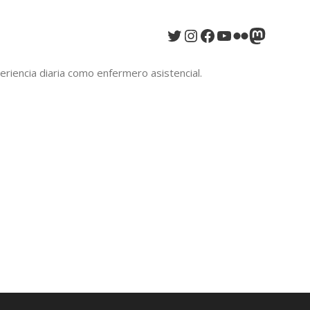
Twitter
Instagram
Facebook
YouTube
Flickr
Mastod
riencia diaria como enfermero asistencial.