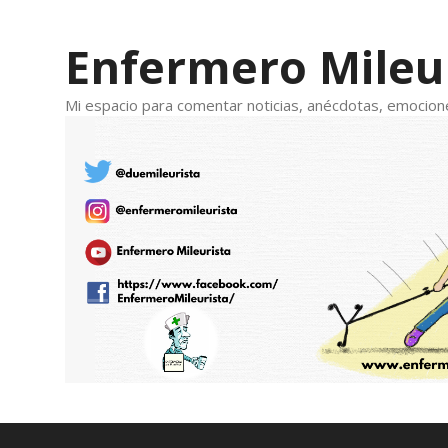
Saltar
al
Enfermero Mileu
contenido
Mi espacio para comentar noticias, anécdotas, emocione