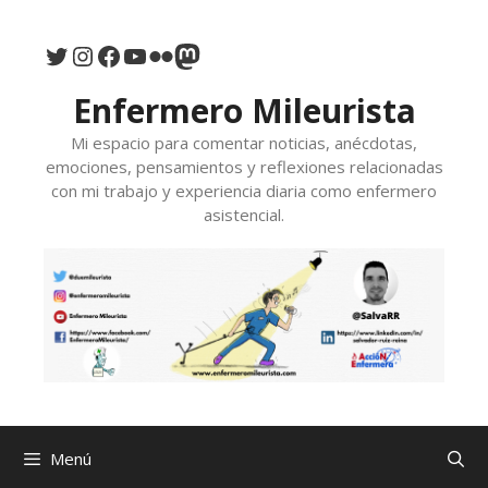
Saltar
al
Twitter
Instagram
Facebook
YouTube
Flickr
Mastodon
contenido
Enfermero Mileurista
Mi espacio para comentar noticias, anécdotas,
emociones, pensamientos y reflexiones relacionadas
con mi trabajo y experiencia diaria como enfermero
asistencial.
Menú