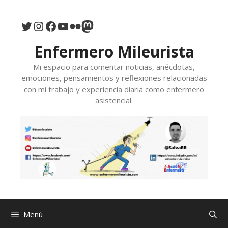
Saltar
al
Twitter
Instagram
Facebook
YouTube
Flickr
Mastodon
contenido
Enfermero Mileurista
Mi espacio para comentar noticias, anécdotas,
emociones, pensamientos y reflexiones relacionadas
con mi trabajo y experiencia diaria como enfermero
asistencial.
Menú