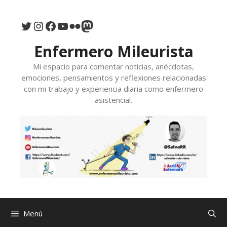
Saltar
al
Twitter
Instagram
Facebook
YouTube
Flickr
Mastodon
contenido
Enfermero Mileurista
Mi espacio para comentar noticias, anécdotas,
emociones, pensamientos y reflexiones relacionadas
con mi trabajo y experiencia diaria como enfermero
asistencial.
Menú