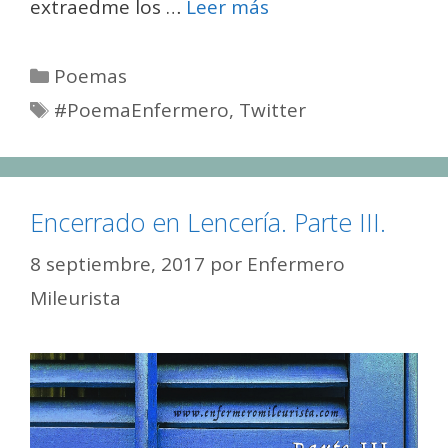
extraedme los …
Leer más
Categorías
Poemas
Etiquetas
#PoemaEnfermero
,
Twitter
Encerrado en Lencería. Parte III.
8 septiembre, 2017
por
Enfermero
Mileurista