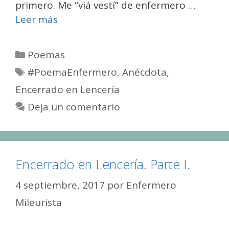
primero. Me “viá vestí” de enfermero …
Leer más
Categorías
Poemas
Etiquetas
#PoemaEnfermero
,
Anécdota
,
Encerrado en Lencería
Deja un comentario
Encerrado en Lencería. Parte I.
4 septiembre, 2017
por
Enfermero
Mileurista