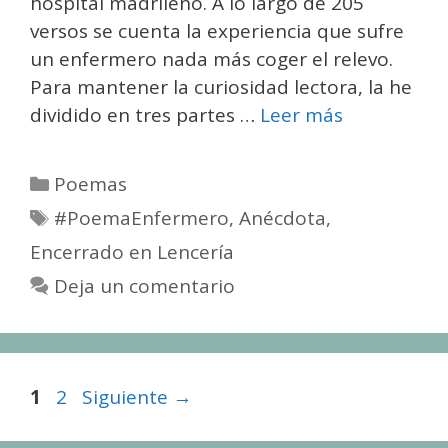
hospital madrileño. A lo largo de 205
versos se cuenta la experiencia que sufre
un enfermero nada más coger el relevo.
Para mantener la curiosidad lectora, la he
dividido en tres partes …
Leer más
Categorías
Poemas
Etiquetas
#PoemaEnfermero
,
Anécdota
,
Encerrado en Lencería
Deja un comentario
Página
Página
1
2
Siguiente
→