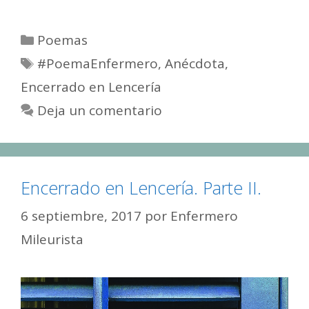
Categorías
Poemas
Etiquetas
#PoemaEnfermero
,
Anécdota
,
Encerrado en Lencería
Deja un comentario
Encerrado en Lencería. Parte II.
6 septiembre, 2017
por
Enfermero
Mileurista