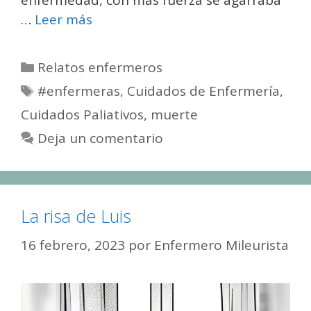
enfermedad, con más fuerza se agarraba
…
Leer más
Categorías
Relatos enfermeros
Etiquetas
#enfermeras
,
Cuidados de Enfermería
,
Cuidados Paliativos
,
muerte
Deja un comentario
La risa de Luis
16 febrero, 2023
por
Enfermero Mileurista