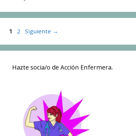
Página
Página
1
2
Siguiente
→
Hazte socia/o de Acción Enfermera.