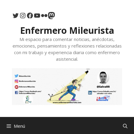
Saltar
al
Twitter
Instagram
Facebook
YouTube
Flickr
Mastodon
contenido
Enfermero Mileurista
Mi espacio para comentar noticias, anécdotas,
emociones, pensamientos y reflexiones relacionadas
con mi trabajo y experiencia diaria como enfermero
asistencial.
Menú